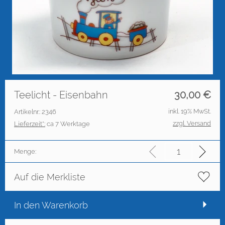
Teelicht - Eisenbahn
30,00
€
inkl. 19% MwSt.
Artikelnr.: 2346
zzgl. Versand
Lieferzeit*:
ca 7 Werktage
Menge:
Auf die Merkliste
In den Warenkorb