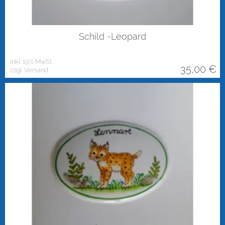
Schild -Leopard
inkl. 19% MwSt.
35,00
€
zzgl. Versand