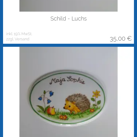
Schild - Luchs
inkl. 19% MwSt.
35,00
€
zzgl. Versand