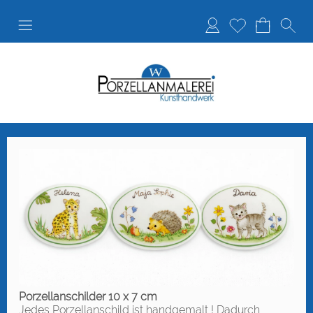
Anmelden
Merkliste
Porzellanschilder 10 x 7 cm
Jedes Porzellanschild ist handgemalt ! Dadurch