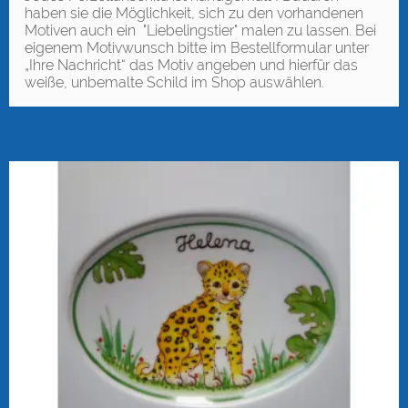
haben sie die Möglichkeit, sich zu den vorhandenen
Motiven auch ein "Liebelingstier" malen zu lassen. Bei
eigenem Motivwunsch bitte im Bestellformular unter
„Ihre Nachricht“ das Motiv angeben und hierfür das
weiße, unbemalte Schild im Shop auswählen.