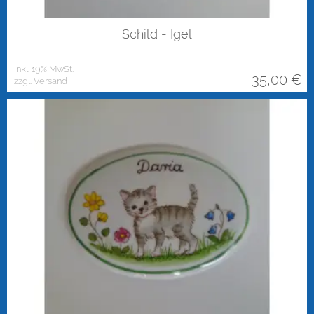
Schild - Igel
inkl. 19% MwSt.
35,00
€
zzgl. Versand