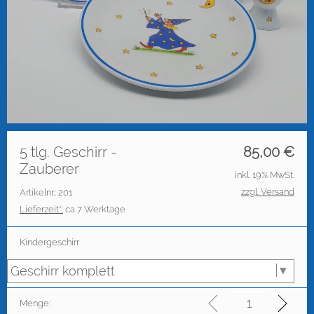
5 tlg. Geschirr -
85,00
€
Zauberer
inkl. 19% MwSt.
zzgl. Versand
Artikelnr.: 201
Lieferzeit*:
ca 7 Werktage
Kindergeschirr
Menge: