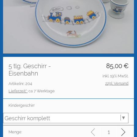
5 tlg. Geschirr -
85,00
€
Eisenbahn
inkl. 19% MwSt.
zzgl. Versand
Artikelnr.: 204
Lieferzeit*:
ca 7 Werktage
Kindergeschirr
Menge: