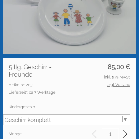
5 tlg. Geschirr -
85,00
€
Freunde
inkl. 19% MwSt.
zzgl. Versand
Artikelnr.: 203
Lieferzeit*:
ca 7 Werktage
Kindergeschirr
Menge: