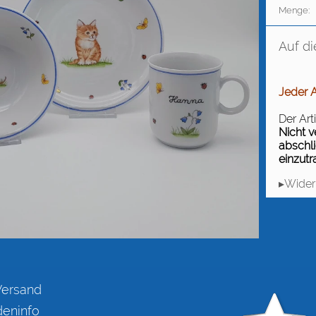
Menge:
Auf di
Jeder A
Der Art
Nicht 
abschli
einzutr
▸Wider
Versand
eninfo