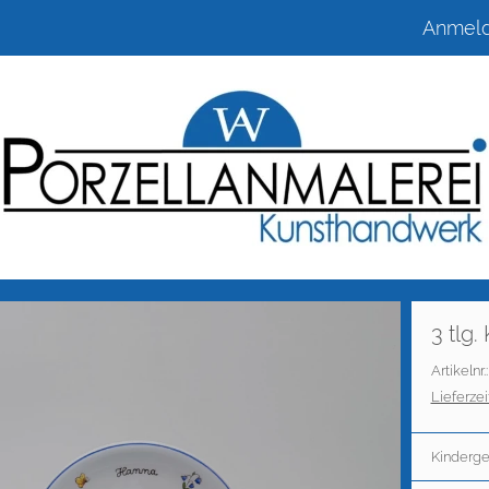
Anmel
3 tlg
Artikelnr.
Lieferzeit
Kinderge