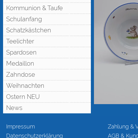
Kommunion & Taufe
Schulanfang
Schatzkästchen
Teelichter
Spardosen
Medaillon
Zahndose
Weihnachten
Ostern NEU
News
Impressum
Zahlung & 
Datenschutzerklärung
AGB & Kund