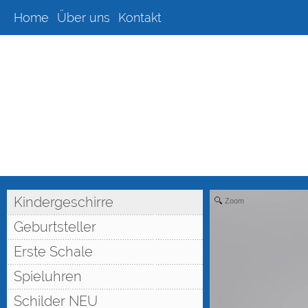
Home
Über uns
Kontakt
Kindergeschirre
Zoom
Geburtsteller
Erste Schale
Spieluhren
Schilder NEU