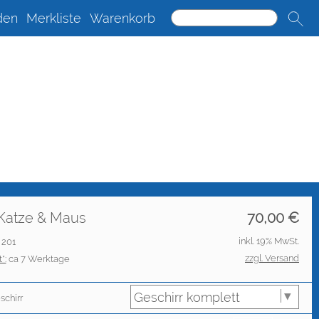
den
Merkliste
Warenkorb
. Katze & Maus
70,00
€
inkl. 19% MwSt.
: 201
zzgl. Versand
*:
ca 7 Werktage
schirr