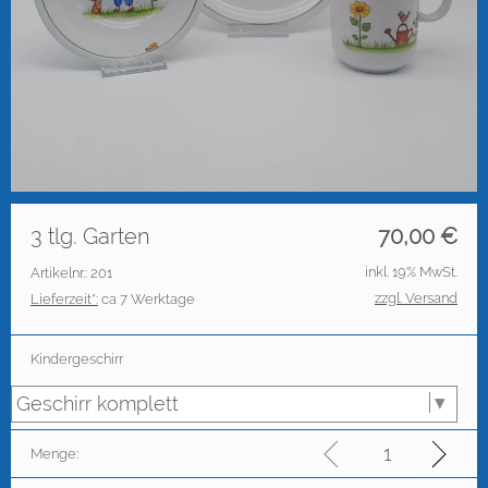
3 tlg. Garten
70,00
€
inkl. 19% MwSt.
Artikelnr.: 201
zzgl. Versand
Lieferzeit*:
ca 7 Werktage
Kindergeschirr
Menge: